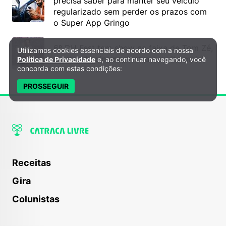
precisa saber para manter seu veículo
regularizado sem perder os prazos com
o Super App Gringo
6º DH Fest tem show na faixa de Tom Zé,
Utilizamos cookies essenciais de acordo com a nossa
Política de Privacidade e Cookies
mostra de cinema, teatro e muito mais!
Política de Privacidade
e, ao continuar navegando, você
concorda com estas condições:
PROSSEGUIR
Receitas
Gira
Colunistas