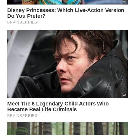
Disney restringe acesso ao transporte de graça do Disney
Springs para os seus hotéis -
Atrevido/Wikimedia
Commons
Com o encerramento do período de maior
movimento, a operação voltou ao modelo anterior.
Poucos meses depois, a empresa decidiu
transformar a exigência em uma regra permanente
para os embarques realizados no Disney Springs
com destino aos hotéis do complexo.
A decisão busca impedir que o estacionamento
gratuito do Disney Springs seja utilizado como