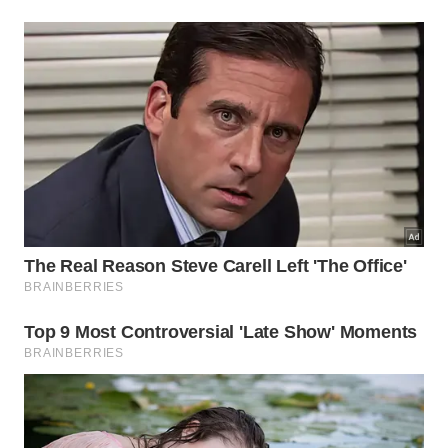
utilizar outras formas de deslocamento, como carro
próprio, táxi ou aplicativos de transporte. O acesso
aos resorts continua sujeito às regras de controle
adotadas pela Disney para entrada de visitantes.
A empresa não anunciou mudanças nas regras de
estacionamento dos hotéis nem no transporte
oferecido entre os parques temáticos e os resorts.
As alterações atingem exclusivamente os
embarques realizados no Disney Springs com
destino aos hotéis da Disney.