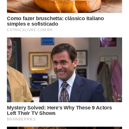
pretende reduzir a lotação dos ônibus e barcos e
priorizar o transporte para hóspedes dos hotéis
Disney e visitantes que realmente tenham reservas
em restaurantes, spas ou outras atividades
oferecidas pelos resorts.
Entrada do Grand Floridian Resort & Spa; um dos hotéis de
luxo da Disney -
Márcio Diniz/Catraca Livre
A nova política não altera, por enquanto, o
funcionamento do restante da rede de transporte
gratuito do Walt Disney World Resort. Ônibus,