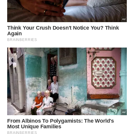
Os hóspedes dos hotéis
Disney
seguem com acesso
normal ao sistema de transporte interno durante
toda a estadia. Já visitantes que tenham reservas
confirmadas em restaurantes, tratamentos de spa,
atividades esportivas ou outras experiências
oferecidas nos resorts também poderão embarcar
mediante comprovação.
A medida não impede o chamado resort hopping,
prática de visitar hotéis da Disney para conhecer
sua arquitetura, lojas ou áreas comuns. A diferença
é que o visitante deixa de poder utilizar o
transporte gratuito que parte do Disney Springs
caso não tenha hospedagem ou uma reserva
vinculada ao resort de destino.
Quem pretende apenas conhecer um hotel poderá