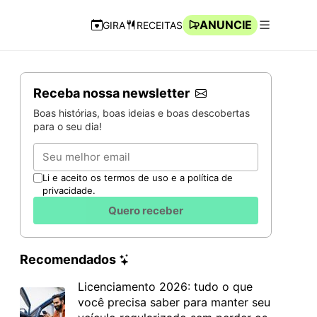
ANUNCIE
GIRA
RECEITAS
Navegação Rápida
Abrir men
Receba nossa newsletter
Boas histórias, boas ideias e boas descobertas
para o seu dia!
Email
Li e aceito os termos de uso e a política de
privacidade.
Quero receber
Recomendados
Licenciamento 2026: tudo o que
você precisa saber para manter seu