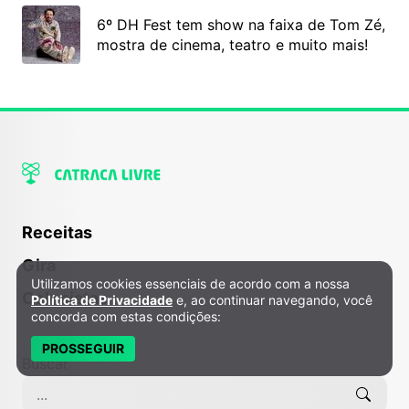
6º DH Fest tem show na faixa de Tom Zé,
mostra de cinema, teatro e muito mais!
Receitas
Gira
Utilizamos cookies essenciais de acordo com a nossa
Política de Privacidade e Cookies
Colunistas
Política de Privacidade
e, ao continuar navegando, você
concorda com estas condições:
PROSSEGUIR
Buscar