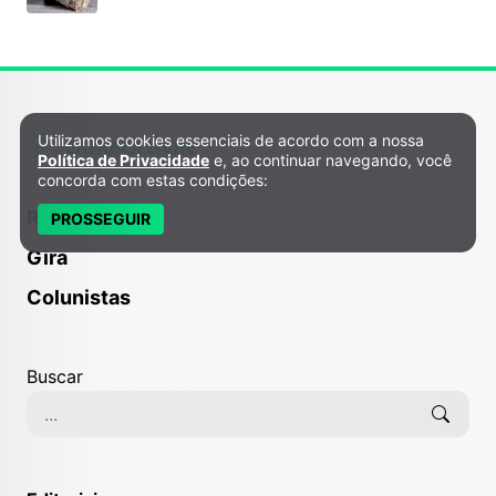
Utilizamos cookies essenciais de acordo com a nossa
Política de Privacidade e Cookies
Política de Privacidade
e, ao continuar navegando, você
concorda com estas condições:
Receitas
PROSSEGUIR
Gira
Colunistas
Buscar