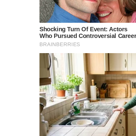
material de divulgação.
As cortesias serão distribuídas por ordem de che
coordenadora CineMaterna (de camiseta rosa), na b
Não será permitido retirar ingresso para outra pe
Acompanhantes podem adquirir seu ingresso na b
as cortesias