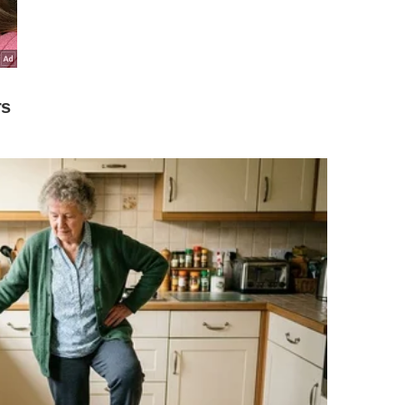
gada meia hora antes do início da sessão por uma
ilheteria.
ssoa não presente no momento da distribuição.
ilheteria, assim como demais mães, quando esgotadas