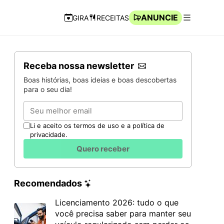
ANUNCIE
GIRA
RECEITAS
Navegação Rápida
Abrir men
Receba nossa newsletter
Boas histórias, boas ideias e boas descobertas
para o seu dia!
Email
Li e aceito os termos de uso e a política de
privacidade.
Quero receber
Recomendados
Licenciamento 2026: tudo o que
você precisa saber para manter seu