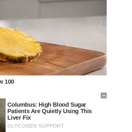
 Santo André – SP)
5, Cerâmica, São Caetano do Sul – SP)
é 18 meses. A quantidade de cortesias está descrita no