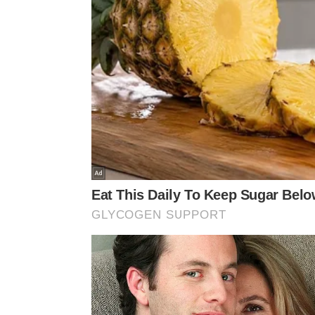
Filme ainda será definido
5 ingressos cortesias
Shopping ABC (Av. Pereira Barreto, 42, Vila Gilda,
Programação CineMaterna
23/06 às 14h10
Filme ainda será definido
Não foi divulgado ingresso cortesia
Parkshopping São Caetano (Alameda Terracota, 54
Sobre os Ingressos Cortesias
Ingressos para as primeiras mães com bebês de at