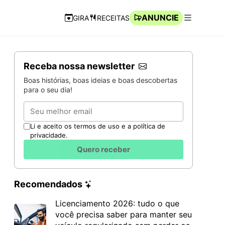
ANUNCIE
GIRA
RECEITAS
Navegação Rápida
Abrir men
Receba nossa newsletter
Boas histórias, boas ideias e boas descobertas
para o seu dia!
Email
Li e aceito os termos de uso e a política de
privacidade.
Quero receber
Recomendados
Licenciamento 2026: tudo o que
você precisa saber para manter seu