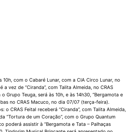
das 10h, com o Cabaré Lunar, com a CIA Circo Lunar, no
é a vez de “Ciranda”, com Talita Almeida, no CRAS
m o Grupo Teuga, será às 10h, e às 14h30, “Bergamota e
mbas no CRAS Macuco, no dia 07/07 (terça-feira).
s: o CRAS Feital receberá “Ciranda”, com Talita Almeida,
z da “Tortura de um Coração”, com o Grupo Quantum
o poderá assistir à “Bergamota e Tata – Palhaças
0, Tindorim Musical Brincante será apresentado no