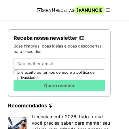
ANUNCIE
GIRA
RECEITAS
Navegação Rápida
Abrir men
Receba nossa newsletter
Boas histórias, boas ideias e boas descobertas
para o seu dia!
Email
Li e aceito os termos de uso e a política de
privacidade.
Quero receber
Recomendados
Licenciamento 2026: tudo o que
você precisa saber para manter seu