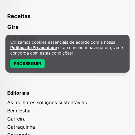
Receitas
Gira
Colunistas
Utilizamos cookies essenciais de acordo com a nossa
Política de Privacidade e Cookies
Política de Privacidade
e, ao continuar navegando, você
concorda com estas condições:
Buscar
PROSSEGUIR
Editoriais
As melhores soluções sustentáveis
Bem-Estar
Carreira
Catraquinha
Causando