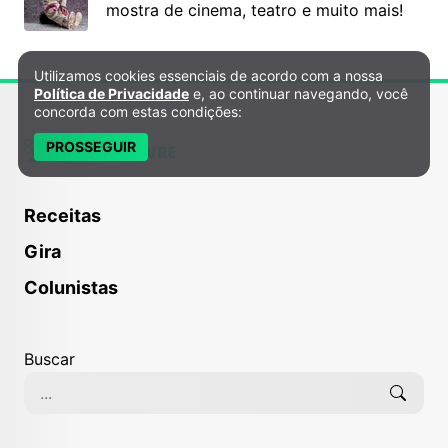
mostra de cinema, teatro e muito mais!
Utilizamos cookies essenciais de acordo com a nossa
Política de Privacidade e Cookies
Política de Privacidade
e, ao continuar navegando, você
concorda com estas condições:
PROSSEGUIR
Receitas
Gira
Colunistas
Buscar