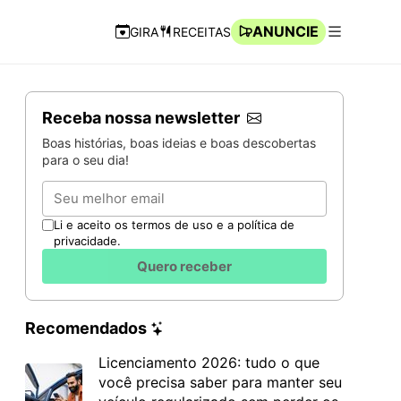
ANUNCIE
GIRA
RECEITAS
Navegação Rápida
Abrir men
Receba nossa newsletter
Boas histórias, boas ideias e boas descobertas
para o seu dia!
Email
Li e aceito os termos de uso e a política de
privacidade.
Quero receber
Recomendados
Licenciamento 2026: tudo o que
você precisa saber para manter seu