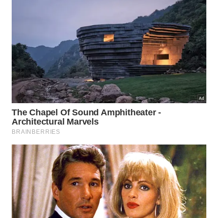
Essas práticas simples podem trazer benefícios
significativos para a gestão do tempo, promovendo
maior produtividade e bem-estar. “Além de melhorar
o desempenho no trabalho, contribuem para uma
vida pessoal mais equilibrada, reduzindo o estresse
e aumentando a sensação de realização. Pequenos
ajustes na rotina são o primeiro passo para uma
transformação que vai além da administração do
tempo: trata-se de viver de forma mais eficiente e
consciente”, finaliza Pati.