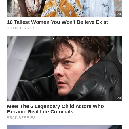
6) Avalie e ajuste suas práticas
semanalmente
Reserve um tempo semanal para revisar tarefas
concluídas e planejar a semana seguinte. A
American Psychological Association aponta que
revisar periodicamente as práticas de gestão do
tempo pode reduzir o estresse em até 25%,
aumentando a sensação de controle e realização.
Pequenas mudanças, grandes
impactos