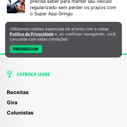
precisa saber para manter seu veículo
regularizado sem perder os prazos com
o Super App Gringo
6º DH Fest tem show na faixa de Tom Zé,
Utilizamos cookies essenciais de acordo com a nossa
Política de Privacidade e Cookies
mostra de cinema, teatro e muito mais!
Política de Privacidade
e, ao continuar navegando, você
concorda com estas condições:
PROSSEGUIR
Receitas
Gira
Colunistas