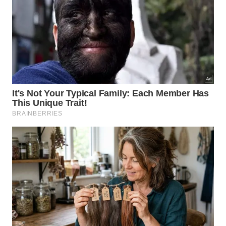
3) Faça pausas ativas para
descansar
Pausas curtas durante o dia podem parecer perda
de tempo, mas, na verdade, melhoram o
desempenho. Conforme a Time Hack Hero,
pequenas pausas aumentam a capacidade de
concentração em até 15%, especialmente em tarefas
cognitivamente exigentes. Esses intervalos ajudam a
aliviar o estresse e manter o foco.
4) Realize o uso consciente da
tecnologia
O uso excessivo de tecnologia e redes sociais pode