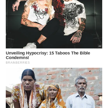
5) Delegue tarefas e aproveite o
trabalho em equipe
Delegar tarefas é uma maneira inteligente de
otimizar a gestão do tempo. Conforme a pesquisa
The State of the Workplace da Gallup, empresas
onde os líderes delegam com eficácia têm 33% mais
chance de serem mais lucrativas. Além de liberar
tempo para atividades estratégicas, a delegação
aumenta o engajamento da equipe.