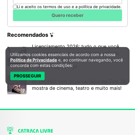
Li e aceito os termos de uso e a política de privacidade.
Quero receber
Recomendados
Licenciamento 2026: tudo o que você
precisa saber para manter seu veículo
Utilizamos cookies essenciais de acordo com a nossa
Política de Privacidade e Cookies
regularizado sem perder os prazos com
Política de Privacidade
e, ao continuar navegando, você
concorda com estas condições:
o Super App Gringo
PROSSEGUIR
6º DH Fest tem show na faixa de Tom Zé,
mostra de cinema, teatro e muito mais!