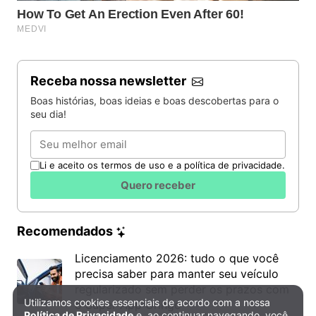
Receba nossa newsletter
Boas histórias, boas ideias e boas descobertas para o
seu dia!
Email
Li e aceito os termos de uso e a política de privacidade.
Quero receber
Recomendados
Licenciamento 2026: tudo o que você
precisa saber para manter seu veículo
regularizado sem perder os prazos com
Utilizamos cookies essenciais de acordo com a nossa
o Super App Gringo
Política de Privacidade e Cookies
Política de Privacidade
e, ao continuar navegando, você