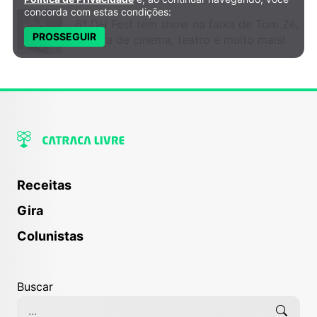
concorda com estas condições:
6º DH Fest tem show na faixa de Tom Zé,
PROSSEGUIR
mostra de cinema, teatro e muito mais!
Receitas
Gira
Colunistas
Buscar