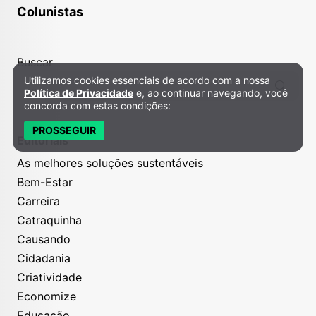
Colunistas
Buscar
Utilizamos cookies essenciais de acordo com a nossa
Política de Privacidade e Cookies
Política de Privacidade
e, ao continuar navegando, você
concorda com estas condições:
PROSSEGUIR
Editoriais
As melhores soluções sustentáveis
Bem-Estar
Carreira
Catraquinha
Causando
Cidadania
Criatividade
Economize
Educação