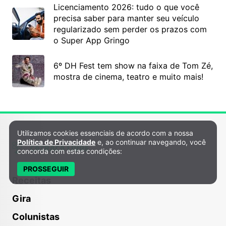
Licenciamento 2026: tudo o que você
precisa saber para manter seu veículo
regularizado sem perder os prazos com
o Super App Gringo
6º DH Fest tem show na faixa de Tom Zé,
mostra de cinema, teatro e muito mais!
Utilizamos cookies essenciais de acordo com a nossa
Política de Privacidade e Cookies
Política de Privacidade
e, ao continuar navegando, você
concorda com estas condições:
PROSSEGUIR
Receitas
Gira
Colunistas