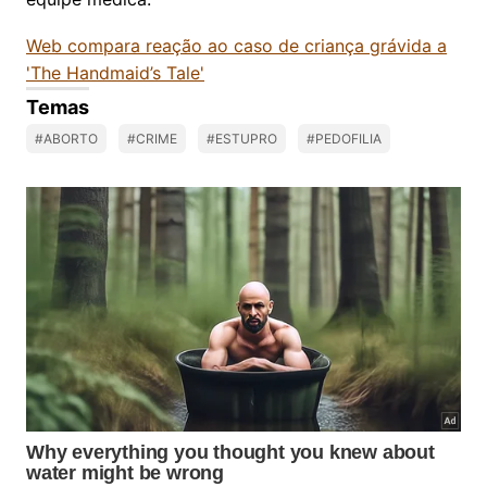
Web compara reação ao caso de criança grávida a
'The Handmaid’s Tale'
Temas
#ABORTO
#CRIME
#ESTUPRO
#PEDOFILIA