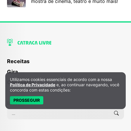
mostra de cinema, teatro e muito mais!
Receitas
Gira
Utilizamos cookies essenciais de acordo com a nossa
Política de Privacidade e Cookies
Colunistas
Política de Privacidade
e, ao continuar navegando, você
concorda com estas condições:
PROSSEGUIR
Buscar