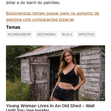
dólar e do barril do petróleo.
Bolsonaristas tentam passar pano no aumento da
gasolina com comparações bizarras
Temas
#CONSUMIDOR
#ECONOMIA
#LULA
#POLÍTICA