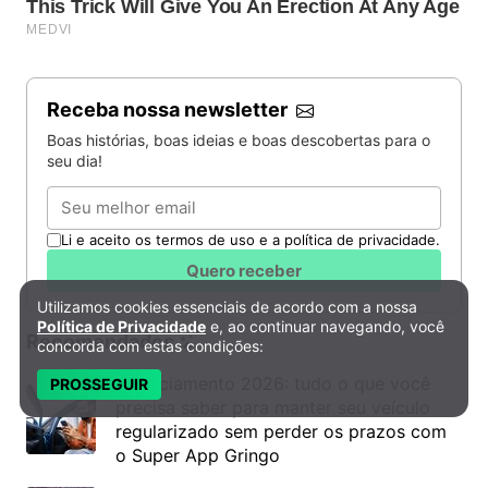
Receba nossa newsletter
Boas histórias, boas ideias e boas descobertas para o
seu dia!
Email
Li e aceito os termos de uso e a política de privacidade.
Quero receber
Utilizamos cookies essenciais de acordo com a nossa
Política de Privacidade e Cookies
Política de Privacidade
e, ao continuar navegando, você
Recomendados
concorda com estas condições:
Licenciamento 2026: tudo o que você
PROSSEGUIR
precisa saber para manter seu veículo
regularizado sem perder os prazos com
o Super App Gringo