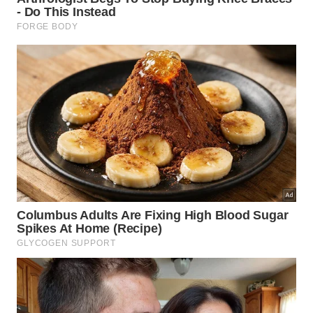
Planejar as compras, organizar a despensa e
consumir os produtos antes do vencimento são
atitudes simples que ajudam a reduzir gastos e
ainda diminuem o desperdício de recursos.
A estabilidade financeira começa
nos hábitos
Construir uma vida financeira equilibrada não
depende apenas de ganhar mais dinheiro. Em
muitos casos, o fator decisivo está na forma como
os recursos são administrados diariamente.