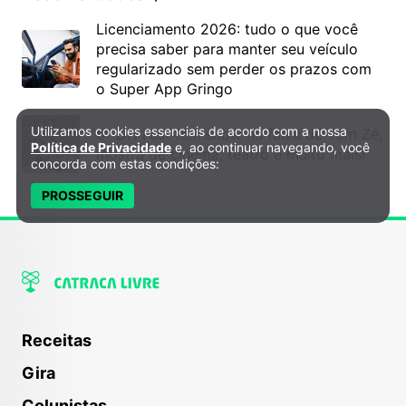
Licenciamento 2026: tudo o que você
precisa saber para manter seu veículo
regularizado sem perder os prazos com
o Super App Gringo
Utilizamos cookies essenciais de acordo com a nossa
6º DH Fest tem show na faixa de Tom Zé,
Política de Privacidade e Cookies
Política de Privacidade
e, ao continuar navegando, você
mostra de cinema, teatro e muito mais!
concorda com estas condições:
PROSSEGUIR
Receitas
Gira
Colunistas