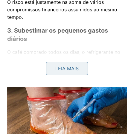
O risco está justamente na soma de vários
compromissos financeiros assumidos ao mesmo
tempo.
3. Subestimar os pequenos gastos
diários
O café comprado todos os dias, o refrigerante no
almoço, os lanches rápidos ou as frequentes taxas
de entrega parecem ter pouco impacto quando
LEIA MAIS
analisados separadamente.