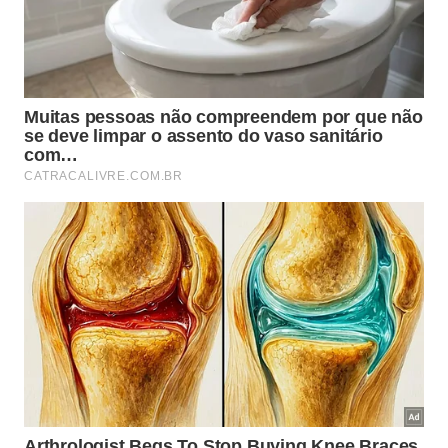
a preservar o patrimônio e fazer a reserva financeira
crescer de forma gradual.
5. Desperdiçar alimentos e produtos em
casa
Nem sempre o desperdício é percebido como um
problema financeiro. Alimentos que vencem na
geladeira, produtos comprados em duplicidade ou
itens esquecidos nos armários representam dinheiro
perdido.