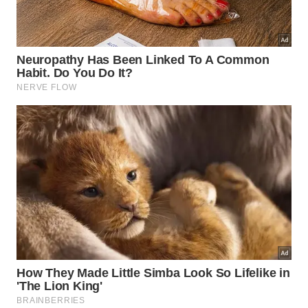
Entretanto, despesas repetidas diariamente podem
representar milhares de reais ao longo de um ano.
Isso não significa abrir mão de todos os pequenos
prazeres, mas entender quanto eles pesam no
orçamento e decidir conscientemente quais
realmente fazem sentido.
4. Deixar o dinheiro sem rendimento
Guardar dinheiro é importante, mas deixá-lo parado
em uma conta que não oferece rentabilidade pode
significar perda de poder de compra com o passar