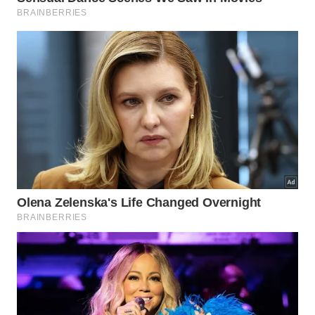
7 – Manter uma rotina saudável
Não basta estudar. Deixar de lado outras atividades
que trazem relaxamento pode até ser prejudicial.
Por isso, fazer atividades físicas, manter encontros
com os amigos e dialogar com a família – sem
exageros – são atos fundamentais para que o
candidato mantenha sua saúde mental e, assim,