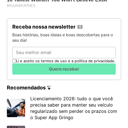
Receba nossa newsletter
Boas histórias, boas ideias e boas descobertas para o
A redação do Enem requer domínio de assuntos do
seu dia!
cotidiano -
Divulgação
Email
A aplicação terá 5 horas e 30 minutos de duração,
Li e aceito os termos de uso e a política de privacidade.
contadas a partir da autorização do chefe de sala
para o início das provas.
Quero receber
No segundo dia do exame, serão aplicadas as
Recomendados
provas de ciências da natureza (química, física e
biologia) e matemática e suas tecnologias. A
Licenciamento 2026: tudo o que você
aplicação terá 5 horas de duração, contadas a
precisa saber para manter seu veículo
partir da autorização do chefe de sala para o início
regularizado sem perder os prazos com
das provas.
o Super App Gringo