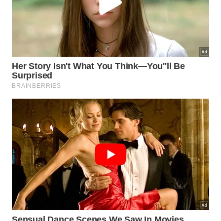
Uma boa técnica para se acostumar com a rotina de
estudos é anotar ao longo de duas ou três semanas
todos os horários em que você estudou no dia e
quais conteúdos, assim, aconselha o professor
Marangon, é mais fácil conseguir verificar na prática
o que fez.
“Lembrar que o momento de estudo é de
concentração total, afastando-se de coisas que
podem lhe chamar a atenção e distrair, como um
celular por perto, por exemplo. Montar uma rotina é
fundamental, colocar horários para tudo pode
parecer limitante, mas ajuda na organização do seu
dia e de tudo que você precisa fazer”, explica o
docente.