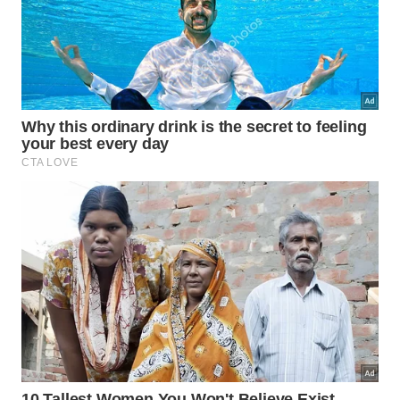
O exame será constituído de quatro provas
objetivas e uma redação em língua portuguesa.
Cada prova objetiva terá 45 questões de múltipla
escolha.
No primeiro dia do exame, serão aplicadas as
provas de linguagens, códigos e redação (língua
Portuguesa, literatura, língua estrangeira, artes,
educação física e tecnologias da informação e
comunicação); e de ciências humanas e suas
tecnologias (história, geografia, filosofia e
sociologia).