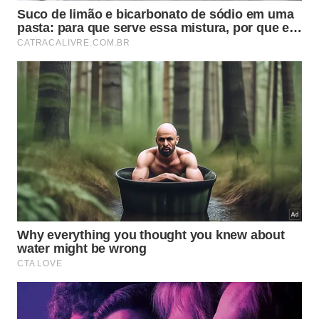
5 – Investir naquilo que se considera bom!
O professor Cornélio dá uma dica: o aluno deve
investir mais naquilo que se considera bom, para se
tornar ainda melhor. Já nos assuntos em que sente
dificuldades, é mais interessante procurar entender
o básico.
“Alguns alunos se adaptam estudando a matéria do
dia, outros gostam de estudar por blocos de
matérias. Há ainda aqueles que não estudam, que
acreditam que só assistir às aulas é suficiente, tudo