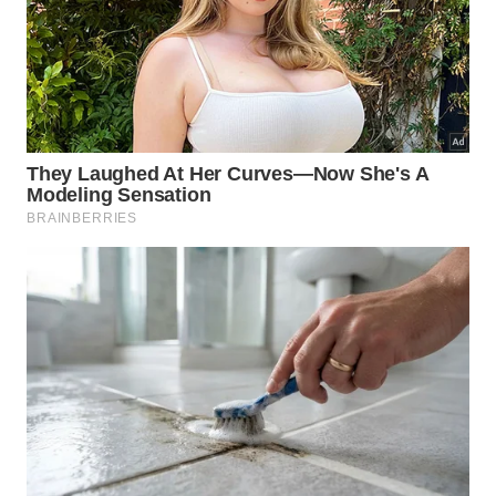
4 – Escolher uma ferramenta de planejamento
de estudos
Há muitas ferramentas disponíveis para auxiliar o
planejamento dos estudos, como aplicativos de
agenda, por exemplo. “A agenda é útil sem dúvida,
mas é necessário ficar atento aos recursos
tecnológicos que muitas vezes fazem o adolescente
perder o foco nos estudos. Somos seres
biopsicossociais e precisamos cuidar de todas
essas áreas”, diz o professor Cornélio.