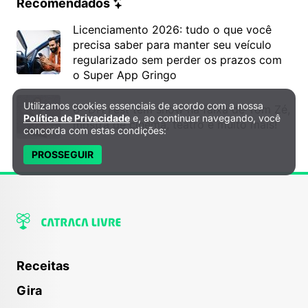
Recomendados
Licenciamento 2026: tudo o que você
precisa saber para manter seu veículo
regularizado sem perder os prazos com
o Super App Gringo
Utilizamos cookies essenciais de acordo com a nossa
Política de Privacidade e Cookies
6º DH Fest tem show na faixa de Tom Zé,
Política de Privacidade
e, ao continuar navegando, você
mostra de cinema, teatro e muito mais!
concorda com estas condições:
PROSSEGUIR
Receitas
Gira