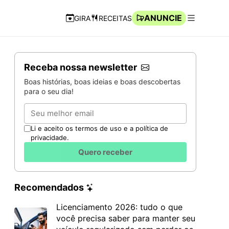
ANUNCIE
GIRA
RECEITAS
Navegação Rápida
Abrir men
Receba nossa newsletter
Boas histórias, boas ideias e boas descobertas
para o seu dia!
Email
Li e aceito os termos de uso e a política de
privacidade.
Quero receber
Recomendados
Licenciamento 2026: tudo o que
você precisa saber para manter seu