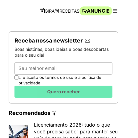
ANUNCIE
GIRA
RECEITAS
Navegação Rápida
Abrir men
Receba nossa newsletter
Boas histórias, boas ideias e boas descobertas
para o seu dia!
Email
Li e aceito os termos de uso e a política de
privacidade.
Quero receber
Recomendados
Licenciamento 2026: tudo o que
você precisa saber para manter seu