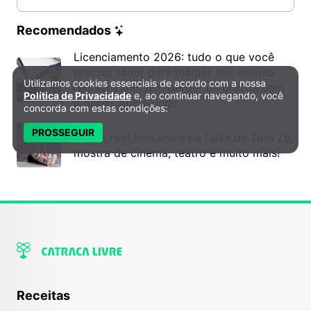
Recomendados
Licenciamento 2026: tudo o que você
precisa saber para manter seu veículo
Utilizamos cookies essenciais de acordo com a nossa
Política de Privacidade e Cookies
regularizado sem perder os prazos com
Política de Privacidade
e, ao continuar navegando, você
o Super App Gringo
concorda com estas condições:
PROSSEGUIR
6º DH Fest tem show na faixa de Tom Zé,
mostra de cinema, teatro e muito mais!
Receitas