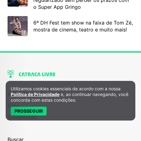
regularizado sem perder os prazos com
o Super App Gringo
6º DH Fest tem show na faixa de Tom Zé,
mostra de cinema, teatro e muito mais!
Utilizamos cookies essenciais de acordo com a nossa
Política de Privacidade e Cookies
Receitas
Política de Privacidade
e, ao continuar navegando, você
concorda com estas condições:
Gira
PROSSEGUIR
Colunistas
Buscar