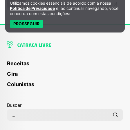
Utilizamos cookies essenciais de acordo com a nossa
mostra de cinema, teatro e muito mais!
Política de Privacidade e Cookies
Política de Privacidade
e, ao continuar navegando, você
concorda com estas condições:
PROSSEGUIR
Receitas
Gira
Colunistas
Buscar