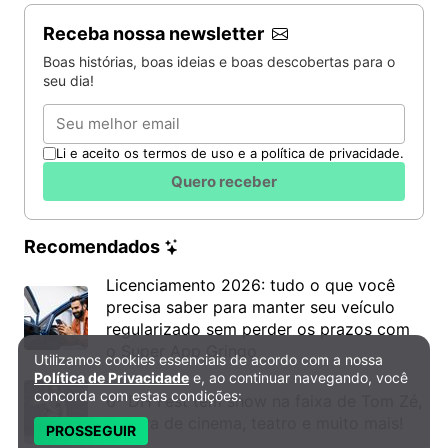
Receba nossa newsletter
Boas histórias, boas ideias e boas descobertas para o
seu dia!
Email
Li e aceito os termos de uso e a política de privacidade.
Quero receber
Recomendados
Licenciamento 2026: tudo o que você
precisa saber para manter seu veículo
regularizado sem perder os prazos com
o Super App Gringo
Utilizamos cookies essenciais de acordo com a nossa
Política de Privacidade e Cookies
Política de Privacidade
e, ao continuar navegando, você
concorda com estas condições:
6º DH Fest tem show na faixa de Tom Zé,
mostra de cinema, teatro e muito mais!
PROSSEGUIR