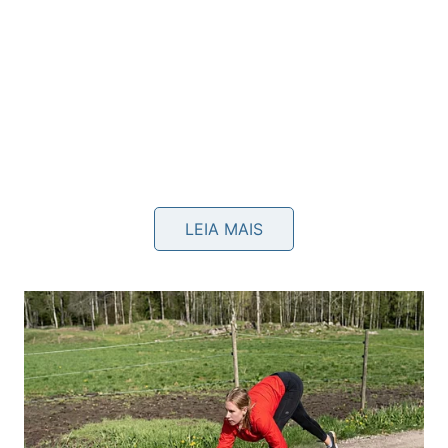
LEIA MAIS
Quando vale escolher carne magra?
Em uma panela de cozimento lento, cortes mais
magros podem ganhar tempo para amaciar sem
depender tanto do marmoreio. Em grelhados curtos,
porém, a falta de gordura interna exige
controle
de
fogo e
ponto
para não endurecer.