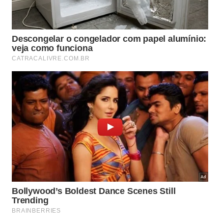
A carne magra se destaca melhor nestes usos:
ensopados com caldo, legumes e cozimento mais
longo;
preparos em panela de pressão, quando o corte
pede tempo;
receitas com molho, que ajudam a manter
umidade;
refeições em que o consumidor busca menos
gordura aparente.