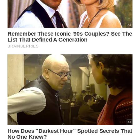
seleção e pela experiência sensorial. Quando o
orçamento apertar, escolha cortes simples e ajuste
preparo
, tempo e
temperatura
para extrair bom
resultado em casa.
O melhor tipo depende do prato e do objetivo. Para
churrasco rápido, contrafilé, ancho e picanha com
boa gordura interna entregam mais
suculência
; para
ensopados, carne magra pode funcionar com
caldo
e cozimento prolongado sem pressa.
Antes de comprar, pense assim:
para grelhar rápido, prefira cortes com
marmoreio visível;
para cozinhar lentamente, cortes magros podem
funcionar bem;
para economizar, ajuste técnica em vez de
buscar apenas corte nobre;