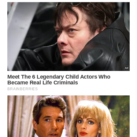
A carne marmorizada se destaca em preparos rápidos,
como grelha, chapa e churrasqueira, porque a gordura
entremeada derrete durante o calor intenso. -
Imagem
gerada por IA
Como escolher entre marmoreio e
carne magra no mercado?
Também vale considerar o bolso, porque carnes
muito marmorizadas costumam custar mais pela