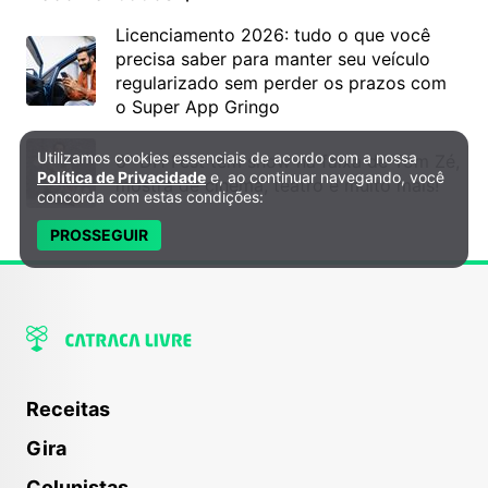
Licenciamento 2026: tudo o que você
precisa saber para manter seu veículo
regularizado sem perder os prazos com
o Super App Gringo
Utilizamos cookies essenciais de acordo com a nossa
6º DH Fest tem show na faixa de Tom Zé,
Política de Privacidade e Cookies
Política de Privacidade
e, ao continuar navegando, você
mostra de cinema, teatro e muito mais!
concorda com estas condições:
PROSSEGUIR
Receitas
Gira
Colunistas