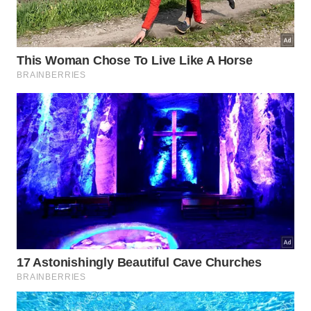
Marmoreio muda a
🥩
experiência
A gordura fica dentro do músculo
O
marmoreio na carne
é definido como
acúmulo de gordura intramuscular,
associado a maciez, sabor, textura e
suculência.