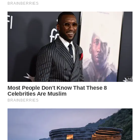
para mais sabor, observe gordura interna e não
só aparência externa.
Qual carne é melhor para o
consumidor brasileiro?
Quem já compara
diferenças na hora de comprar
carnes
deve aplicar a mesma lógica ao balcão
bovino do mercado. A escolha não é sobre carne
boa ou ruim, mas sobre
uso
,
orçamento
e técnica
culinária adequada.
Se a prioridade é sabor intenso e grelhado
suculento, marmoreio ajuda muito. Se a ideia é
reduzir gordura aparente ou gastar menos, cortes
magros podem ser ótimos, desde que recebam
tempo
, umidade e
cuidado
no preparo.