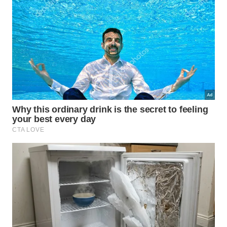
A avaliação costuma observar a região do
olho de lombo, entre a 12ª e a 13ª costela.
Para escolher bem, olhe a superfície do corte sob
boa luz e procure veios claros finos dentro da
carne. O
marmoreio
deve parecer integrado,
delicado e espalhado, não como manchas grandes
de
sebo
externo na borda.