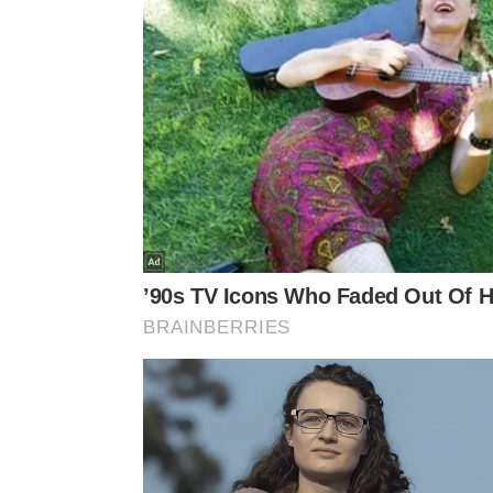
centro da peça.
Quando o forno também ajuda a deix
Outra saída interessante é levar o peito ao forno 
sabor sem depender de óleo em excesso. Nesse c
moderação
para não secar.