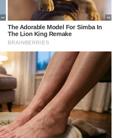
 da suculência
ender melhor