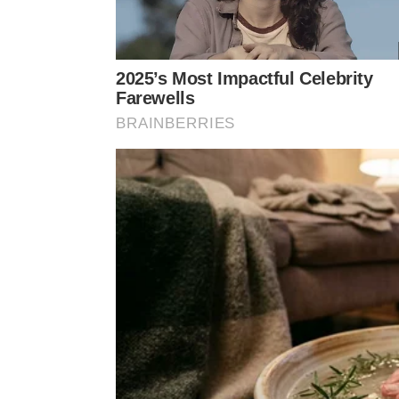
🍗
Forno pode ser aliado
Menos agressão térmica costuma r