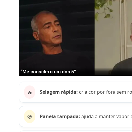
🔥
Selagem rápida:
cria cor por fora sem r
🥘
Panela tampada:
ajuda a manter vapor e