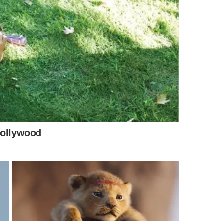
ar o filé macio?
depois de uma marinada leve, já que isso ajuda a dar
aso, a combinação entre forno e
marinada
pede