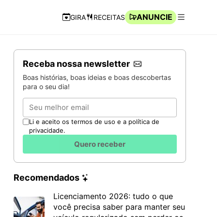
ANUNCIE
GIRA
RECEITAS
Navegação Rápida
Abrir men
Receba nossa newsletter
Boas histórias, boas ideias e boas descobertas
para o seu dia!
Email
Li e aceito os termos de uso e a política de
privacidade.
Quero receber
Recomendados
Licenciamento 2026: tudo o que
você precisa saber para manter seu