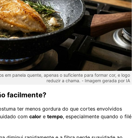
s em panela quente, apenas o suficiente para formar cor, e logo
reduzir a chama. -
Imagem gerada por IA
ão facilmente?
costuma ter menos gordura do que cortes envolvidos
 cuidado com
calor
e
tempo
, especialmente quando o filé
a diminui rapidamente e a fibra perde suavidade ao