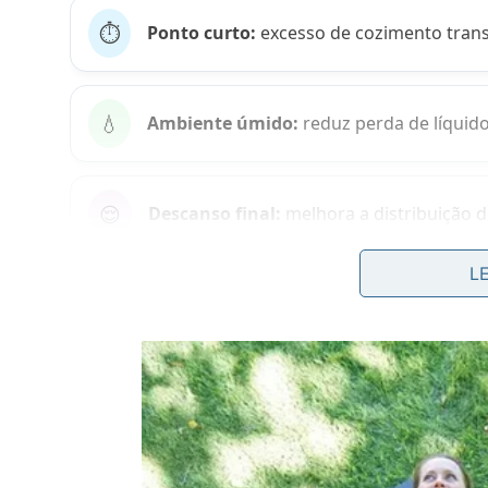
⏱️
Ponto curto:
excesso de cozimento trans
💧
Ambiente úmido:
reduz perda de líquido
😌
Descanso final:
melhora a distribuição d
L
Como selar e terminar o preparo sem
A melhor sequência é dourar rapidamente os dois 
formar cor, e logo reduzir a chama. Depois disso
para concluir o cozimento.
Esse método funciona porque o calor residual con
de insistir no fogo alto, vale deixar o filé termin