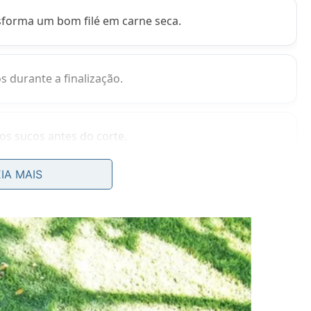
forma um bom filé em carne seca.
s durante a finalização.
os sucos antes do corte.
EIA MAIS
 fritura?
lados em panela quente, apenas o suficiente para
, a tampa cria um ambiente mais
úmido
e mais
gentil
tinua agindo mesmo depois da selagem inicial. Em vez
ar lentamente, protegendo
sabor
e
suculência
até o