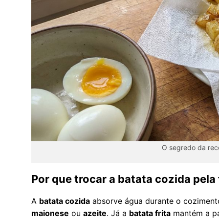
O segredo da rec
Por que trocar a batata cozida pela
A
batata cozida
absorve água durante o coziment
maionese
ou
azeite
. Já a
batata frita
mantém a pa