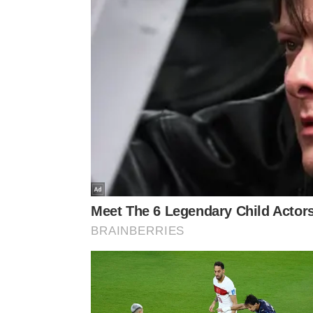
Qual molho combina com essa vers
O
molho
precisa ser leve o suficiente para não a
dispensa a maionese pura e prefere uma emulsão m
encharcar o prato.
Maionese caseira diluída com uma colher de
az
Mostarda dijon para dar profundidade ao sabor
Vinagre de vinho branco ou suco de limão sicili
Cebolinha verde picada na hora, salsinha fresc
Uma pitada de
sal grosso
finalizando por cima