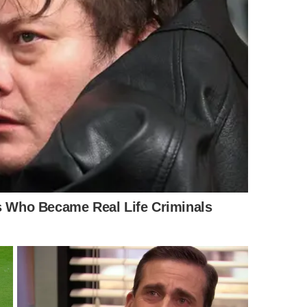
ão da salada?
molecer a casca dourada da batata. O
chef pasteleiro
ais ácida, capaz de cortar a gordura da fritura sem
eite extravirgem
ano
a e pimenta-do-reino moída
 da travessa