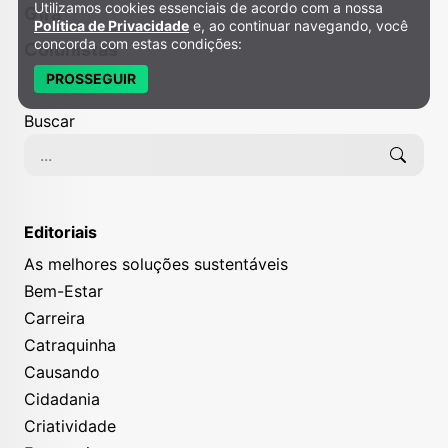
Utilizamos cookies essenciais de acordo com a nossa
Política de Privacidade e Cookies
Gira
Política de Privacidade
e, ao continuar navegando, você
concorda com estas condições:
Colunistas
PROSSEGUIR
Buscar
Editoriais
As melhores soluções sustentáveis
Bem-Estar
Carreira
Catraquinha
Causando
Cidadania
Criatividade