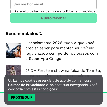
Email
Li e aceito os termos de uso e a política de privacidade.
Quero receber
Recomendados
Licenciamento 2026: tudo o que você
precisa saber para manter seu veículo
regularizado sem perder os prazos com
o Super App Gringo
6º DH Fest tem show na faixa de Tom Zé,
mostra de cinema, teatro e muito mais!
Utilizamos cookies essenciais de acordo com a nossa
Política de Privacidade e Cookies
Política de Privacidade
e, ao continuar navegando, você
concorda com estas condições:
PROSSEGUIR