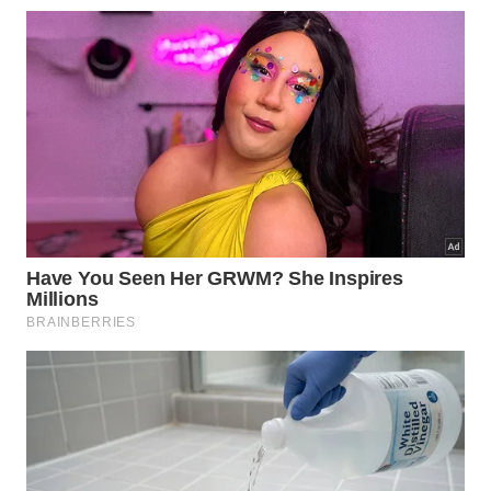
Se o gravy estiver ralo demais, encharca
tudo; se estiver grosso demais, pesa no
prato.
Na montagem, coloque as batatas primeiro, espalhe
o queijo em pedaços e despeje o molho quente por
cima. Ele deve derreter apenas levemente o queijo,
criando
textura
cremosa, sem transformar a porção
em
purê
pesado demais.