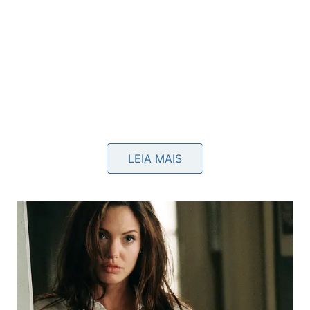
Como preparar poutine em 6 passos
LEIA MAIS
simples?
Para fazer em casa, frite ou asse batatas em palitos
até ficarem douradas e firmes. Enquanto isso,
aqueça o gravy, deixando o molho encorpado,
brilhante e fluido o bastante para cobrir
batatas
sem destruir sua
crocância
.