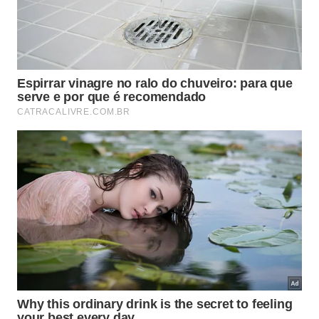
Faça a poutine nesta ordem:
prepare batatas fritas crocantes e escorra bem;
aqueça o gravy até ficar brilhante e encorpado;
corte queijo coalho ou muçarela firme em cubos;
coloque as batatas ainda quentes em um prato
fundo;
espalhe o queijo sobre as batatas;
despeje o molho quente por cima e sirva
imediatamente.