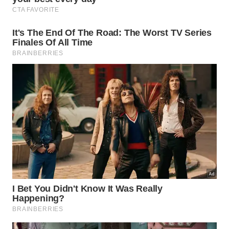
Descrita como prato da culinária canadense originário
de Quebec, a poutine reúne batata frita, queijo coalho e
molho de carne. -
Imagem gerada por IA
Quais substitutos funcionam no
Brasil?
O molho pode ser feito com caldo de carne,
manteiga, farinha e um toque de shoyu ou molho
inglês para dar cor. O ideal é cozinhar até engrossar