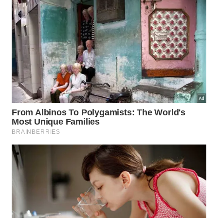
levemente, formando
gravy
liso, aromático e
equilibrado
final.
Se quiser uma versão mais acessível, use queijo
coalho em cubinhos, muçarela mais firme ou meia
cura suave. Evite queijo muito cremoso, porque ele
desaparece no molho e tira o contraste que define a
poutine
caseira
.
Para adaptar sem perder a ideia original, escolha
assim:
queijo coalho para pedaços firmes e sabor mais
salgado;
muçarela firme para derreter pouco e manter
elasticidade;
caldo de carne caseiro ou pronto para o gravy;
batata bem sequinha para resistir melhor ao
molho quente.