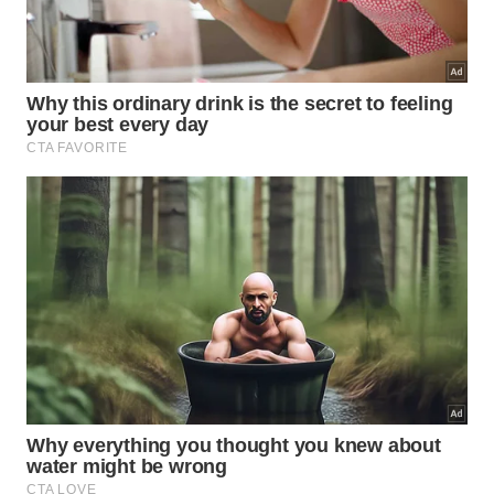
Vale fazer poutine em casa?
Quem gosta de
comidas pelo mundo que merecem
ser provadas
pode ver a poutine como uma
experiência simples de conforto. Ela funciona em
almoço rápido, lanche reforçado ou encontro
informal, sempre com
batatas
e
molho
no centro.
Sirva imediatamente, porque o prato perde graça
quando o molho esfria e as batatas amolecem
demais. Com bons substitutos, montagem rápida e
gravy quente, a receita entrega
conforto
, sabor e
praticidade
sem sair de casa hoje.