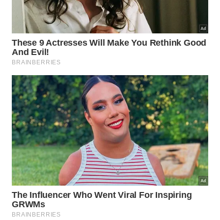
O molho quente
🍟
decide a textura
O queijo deve amolecer, não
sumir
A poutine boa mantém três texturas: batata
crocante, queijo macio e molho quente.