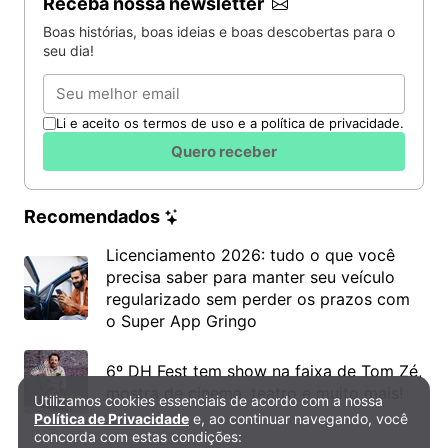
Receba nossa newsletter
Boas histórias, boas ideias e boas descobertas para o
seu dia!
Email
Li e aceito os termos de uso e a política de privacidade.
Quero receber
Recomendados
Licenciamento 2026: tudo o que você
precisa saber para manter seu veículo
regularizado sem perder os prazos com
o Super App Gringo
6º DH Fest tem show na faixa de Tom Zé,
mostra de cinema, teatro e muito mais!
Utilizamos cookies essenciais de acordo com a nossa
Política de Privacidade e Cookies
Política de Privacidade
e, ao continuar navegando, você
concorda com estas condições: