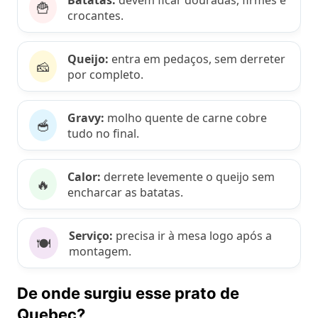
🍟
crocantes.
Queijo:
entra em pedaços, sem derreter
🧀
por completo.
Gravy:
molho quente de carne cobre
🥣
tudo no final.
Calor:
derrete levemente o queijo sem
🔥
encharcar as batatas.
Serviço:
precisa ir à mesa logo após a
🍽️
montagem.
De onde surgiu esse prato de
Quebec?