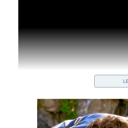
L
Como identificar a temperatura ide
Observar o comportamento da água permite estimar 
receita caseira. Se as gotas apenas sumirem rapi
suficiente para garantir a perfeita
selagem
dos s