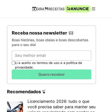
ANUNCIE
GIRA
RECEITAS
Navegação Rápida
Abrir men
Receba nossa newsletter
Boas histórias, boas ideias e boas descobertas
para o seu dia!
Email
Li e aceito os termos de uso e a política de
privacidade.
Quero receber
Recomendados
Licenciamento 2026: tudo o que
você precisa saber para manter seu