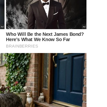
gem pequenas esferas que deslizam
a frigideira?
iberem água antes que a superfície consiga selar o
rio líquido, perdendo a textura firme e a cor
viva
na
 esse acúmulo excessivo de umidade e favorece a Reação
res naturais dos vegetais se concentram na superfície
osa
e muito
atraente
.
alimentos, siga estes passos importantes:
locar qualquer ingrediente;