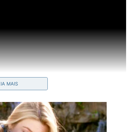
EIA MAIS
al da panela?
a faixa térmica do utensílio antes de iniciar qualquer
damente com chiado, o metal ainda não está quente o
eus
legumes
.