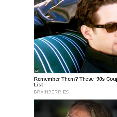
Por outro lado, quando o líquido forma pequenas 
temperatura superou os trezentos e cinquenta gra
óleo e os vegetais, alcançando excelentes result
Guia de Temperatura
Níveis de Calor da Panela
Conheça as três reações da água 
Abaixo de cem graus Celsius a
1
Entre cem e cento e noventa 
2