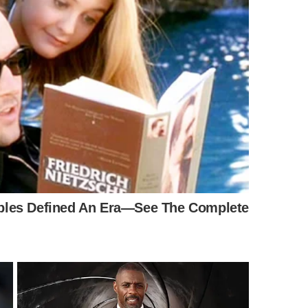
esferas que dançam alegremente pela superfície, a
us Fahrenheit. Esse é o momento exato para adicionar o
ados
gastronômicos
com muita
praticidade
.
conforme o aquecimento do metal:
 água fica estagnada na superfície;
graus ocorre a evaporação rápida com