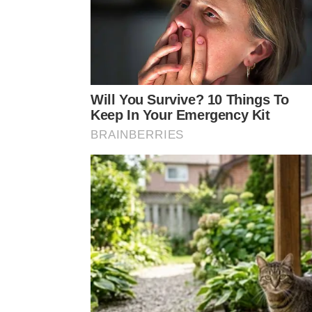
chiado;
Acima de duzentos graus sur
3
livremente.
Por que os legumes ficam murchos n
A falta de calor inicial faz com que os vegetais l
alimento. Em vez de dourar, eles cozinham no próp
sua
cozinha
.
Manter a frigideira na temperatura correta evita
de Maillard de forma plena. Dessa forma, os açúca
externa, criando uma película intensamente
sabor
Para obter os melhores resultados ao dourar seus 
Aqueça bem a frigideira de aço inox antes de co