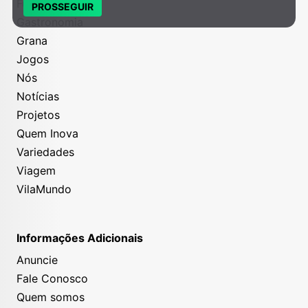
Futuro Geek
PROSSEGUIR
Gastronomia
Grana
Jogos
Nós
Notícias
Projetos
Quem Inova
Variedades
Viagem
VilaMundo
Informações Adicionais
Anuncie
Fale Conosco
Quem somos