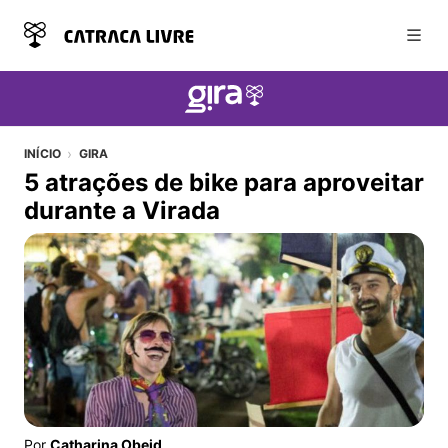
Abri
INÍCIO
GIRA
5 atrações de bike para aproveitar
durante a Virada
5 atrações de bike para aproveitar durante a Virada
Por
Catharina Obeid