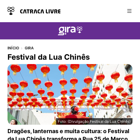
Abri
INÍCIO
GIRA
Festival da Lua Chinês
Foto: (Divulgação Festival da Lua Chinês)
Festival da Lua Chinês
Dragões, lanternas e muita cultura: o Festival
da Lua Chinês transforma a Rua 25 de Março