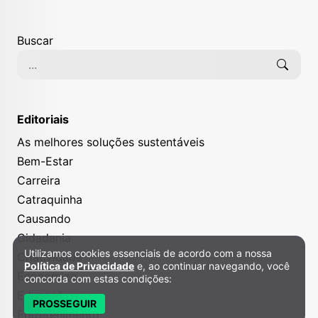
Buscar
Editoriais
As melhores soluções sustentáveis
Bem-Estar
Carreira
Catraquinha
Causando
Cidadania
Utilizamos cookies essenciais de acordo com a nossa
Política de Privacidade e Cookies
Criatividade
Política de Privacidade
e, ao continuar navegando, você
Economize
concorda com estas condições:
Educação
PROSSEGUIR
Entretenimento