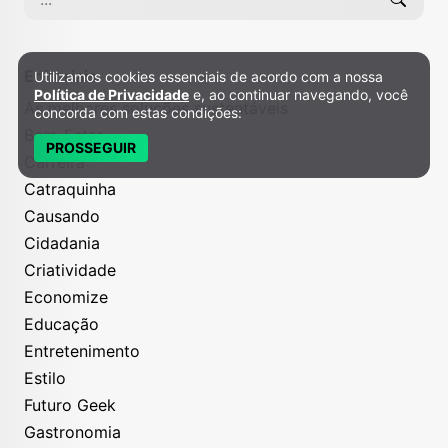
Editoriais
Utilizamos cookies essenciais de acordo com a nossa
Política de Privacidade e Cookies
Política de Privacidade
e, ao continuar navegando, você
As melhores soluções sustentáveis
concorda com estas condições:
Bem-Estar
PROSSEGUIR
Carreira
Catraquinha
Causando
Cidadania
Criatividade
Economize
Educação
Entretenimento
Estilo
Futuro Geek
Gastronomia