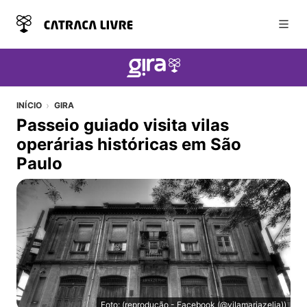
Abri
INÍCIO
GIRA
Passeio guiado visita vilas
operárias históricas em São
Paulo
Foto: (reprodução - Facebook (@vilamariazelia))