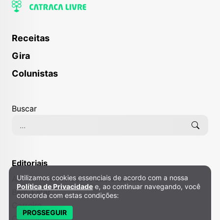
Receitas
Gira
Colunistas
Buscar
Editoriais
Utilizamos cookies essenciais de acordo com a nossa
As melhores soluções sustentáveis
Política de Privacidade e Cookies
Política de Privacidade
e, ao continuar navegando, você
Bem-Estar
concorda com estas condições:
Carreira
PROSSEGUIR
Catraquinha