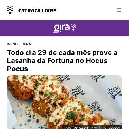
Abri
INÍCIO
GIRA
Todo dia 29 de cada mês prove a
Lasanha da Fortuna no Hocus
Pocus
Foto: (Victoria Duarte | Divulgação)