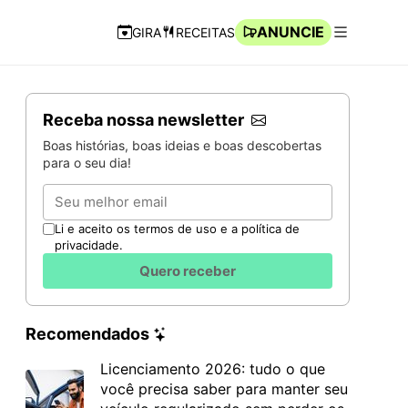
ANUNCIE
GIRA
RECEITAS
Navegação Rápida
Abrir men
Receba nossa newsletter
Boas histórias, boas ideias e boas descobertas
para o seu dia!
Email
Li e aceito os termos de uso e a política de
privacidade.
Quero receber
Recomendados
Licenciamento 2026: tudo o que
você precisa saber para manter seu