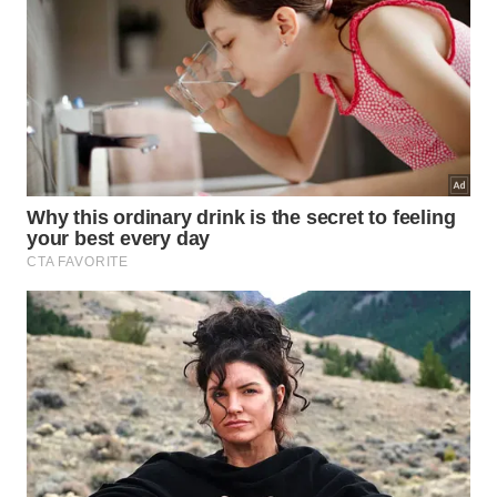
Levar os pés um pouco para trás, até sentir o
corpo inclinado em linha reta, dos ombros aos
calcanhares.
Manter o abdômen levemente contraído e os
ombros longe das orelhas, sem encolher o
pescoço.
Flexionar os cotovelos devagar, aproximando o
peito da parede ou da bancada, sem deixar o
quadril cair ou projetar para trás.
Empurrar a superfície, estendendo os braços até
voltar à posição inicial, sempre controlando a
respiração.
Como progredir e potencializar os
resultados com segurança?
Com o tempo, o corpo se adapta ao
exercício
, e a
mesma carga deixa de gerar o mesmo estímulo.