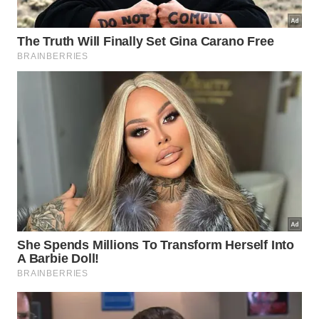
Para continuar evoluindo na
tonificação dos braços
,
é importante aumentar a dificuldade de forma
gradual, respeitando limites pessoais e eventuais
orientações médicas.
Alguns ajustes simples permitem intensificar o
trabalho muscular sem precisar de equipamentos,
tornando o
treino
mais desafiador e eficiente:
Afastar mais os pés da parede:
aumenta a
inclinação do corpo e a carga sobre os braços.
Trocar a parede por bancada ou mesa:
quanto
mais baixa a superfície, maior o esforço.
Controlar o tempo do movimento:
descer em
três segundos e subir em dois intensifica o
trabalho muscular.
Adicionar uma breve pausa embaixo:
segurar um
segundo com os cotovelos flexionados aumenta
o desafio.