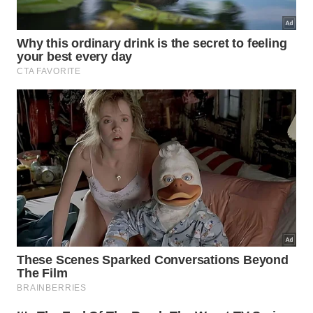
Conheça o exercício diário que fortalece bíceps, tríceps e
ombros, ajudando a deixar os braços mais firmes com o
passar da idade. -
Imagem gerada por inteligência artificial
Passo a passo para fazer a flexão
inclinada em casa?
Para fazer o exercício que ajuda a deixar os
braços
firmes depois dos cinquenta
, é essencial escolher
uma superfície estável, como parede lisa, bancada
fixa ou mesa resistente. A altura deve permitir que o
corpo fique levemente inclinado, sem desconforto
nos ombros ou nas costas, e com o abdômen
levemente contraído.