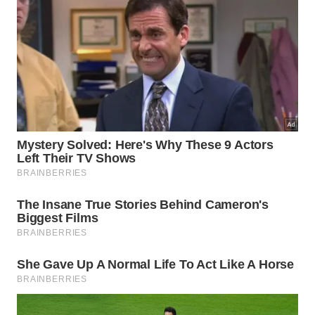
Quando a
flexão
inclinada estiver confortável
mesmo em superfície mais baixa, algumas pessoas
podem evoluir para flexões em banco ou no solo, se
não houver contraindicação. Mesmo assim, manter
o hábito diário de um
exercício simples para os
braços
, bem executado, costuma trazer mais
benefício do que treinos esporádicos e muito
intensos.