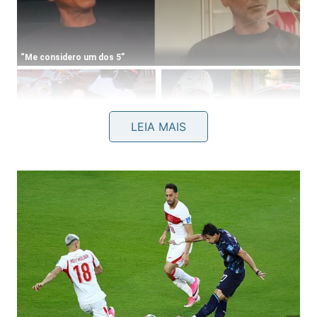
LEIA MAIS
Outros indicadores de alerta incluem rejunte
rachado ou solto em várias juntas consecutivas,
pequenos estalos ao caminhar sobre o piso, peças
levemente elevadas ou desalinhadas em relação às
vizinhas e sensação de desnível ao passar a mão
sobre a superfície. Quanto antes esses sintomas
forem identificados, menor será a extensão do
reparo necessário.