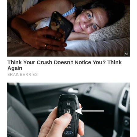
localizado resolve o problema sem a necessidade
de trocar toda a cerâmica. O procedimento envolve
remover as peças soltas usando uma espátula,
preservando-as para reaproveitamento. Em seguida,
é preciso raspar toda a argamassa antiga do
contrapiso e verificar se há umidade ou
irregularidades na base.