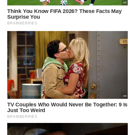
Como consertar o piso que estufou
sem demolir tudo?
Se as peças estufaram mas não quebraram, é
possível removê-las com cuidado, limpar a base e
reassentá-las na mesma posição. Esse reparo