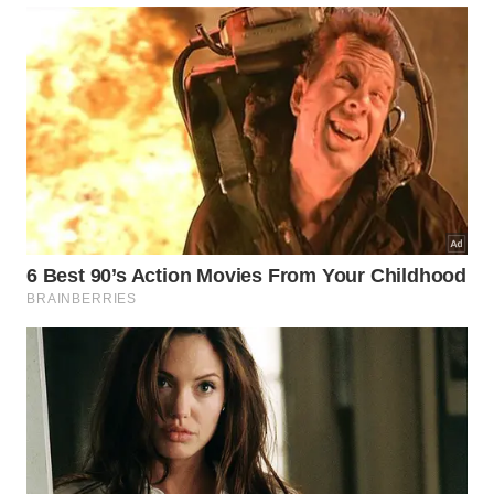
Nesses casos, remova o rejunte antigo com uma
ferramenta apropriada, limpe as juntas e reaplique
um
rejunte
de qualidade com propriedades flexíveis.
Em áreas grandes, superiores a 32 metros
quadrados, considere a instalação de juntas de
dessolidarização com perfil de borracha ou
poliuretano a cada seis ou oito metros, funcionando
como válvulas de escape que aliviam a pressão
térmica e previnem novos estufamentos.