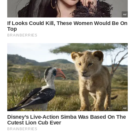
Quando o rejuntamento corretivo é
suficiente para resolver o problema?
Se o piso apresenta som oco em algumas peças,
mas elas ainda não estufaram nem se soltaram,
refazer o rejuntamento pode ser suficiente para
estabilizar o revestimento e evitar que o problema
se agrave. O rejunte deteriorado perde a
capacidade de absorver a movimentação térmica e
deixa de cumprir sua função de junta flexível entre
as peças.