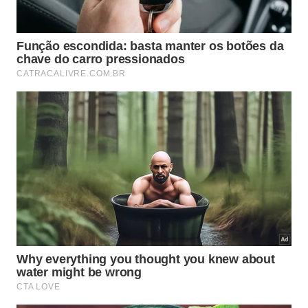
Após corrigir o nível do contrapiso e garantir que a
superfície esteja limpa e seca, aplique argamassa
adequada ao tipo de revestimento,
preferencialmente AC-II para áreas internas ou AC-III
para porcelanatos e áreas externas. Reassente as
peças respeitando o espaçamento indicado pelo
fabricante e crie juntas de dilatação ao redor das
paredes, com folga de aproximadamente um
centímetro que ficará escondida pelo rodapé.
Aguarde a cura completa antes de rejuntar.