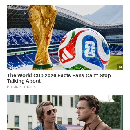
Para pisos internos, o espaçamento entre peças
deve ser de 2 a 4 milímetros, e para áreas externas,
de 4 a 6 milímetros. Nunca assente o piso
encostado diretamente na parede.
Se a causa original do estufamento foi umidade, a
impermeabilização do contrapiso precisa ser
corrigida antes de qualquer reassentamento. Em
casas com pisos antigos instalados com cimento
puro, o risco de descolamento é naturalmente
maior, e a substituição gradual da argamassa por
produto adequado é o caminho mais seguro para
resolver o problema de forma definitiva sem
precisar demolir toda a cerâmica de uma vez.