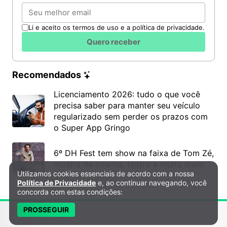
Email
Li e aceito os termos de uso e a política de privacidade.
Quero receber
Recomendados
Licenciamento 2026: tudo o que você
precisa saber para manter seu veículo
regularizado sem perder os prazos com
o Super App Gringo
6º DH Fest tem show na faixa de Tom Zé,
mostra de cinema, teatro e muito mais!
Utilizamos cookies essenciais de acordo com a nossa
Política de Privacidade e Cookies
Política de Privacidade
e, ao continuar navegando, você
concorda com estas condições:
PROSSEGUIR