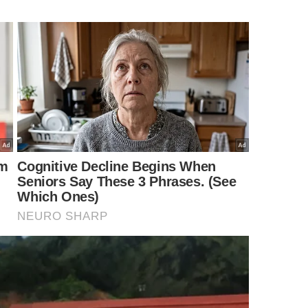
 gravidade e redefine a paisagem urbana de São Paulo. – Imagem
gerada por IA
ortes tensões de tração e compressão geradas pelo
nharia refinada, o imenso bloco transmite uma
 sobre o
solo
da
capital
.