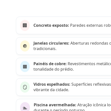
🏢
Concreto exposto:
Paredes externas robu
Janelas circulares:
Aberturas redondas d
🔘
tradicionais.
Painéis de cobre:
Revestimentos metálic
🟫
tonalidade do prédio.
Vidros espelhados:
Superfícies reflexiv
🪞
vibrante da cidade.
Piscina avermelhada:
Atração icônica l
🏊
durante o período noturno.