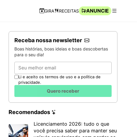
ANUNCIE
GIRA
RECEITAS
Navegação Rápida
Abrir men
Receba nossa newsletter
Boas histórias, boas ideias e boas descobertas
para o seu dia!
Email
Li e aceito os termos de uso e a política de
privacidade.
Quero receber
Recomendados
Licenciamento 2026: tudo o que
você precisa saber para manter seu