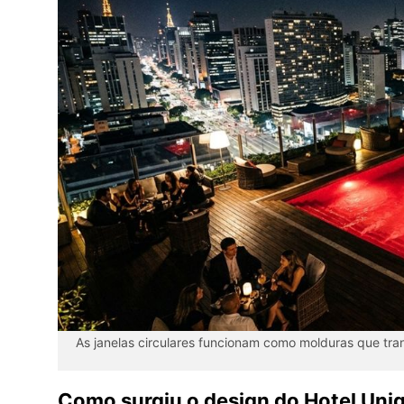
As janelas circulares funcionam como molduras que tra
Como surgiu o design do Hotel Uni