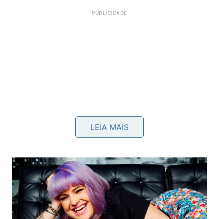
LEIA MAIS
Nossas opiniões, intenções e reações voluntárias
estão totalmente sob nossa gerência direta. Por
outro lado, o comportamento alheio, o trânsito
caótico e o clima são
fatores incontroláveis
que
exigem total aceitação para preservar nosso valioso