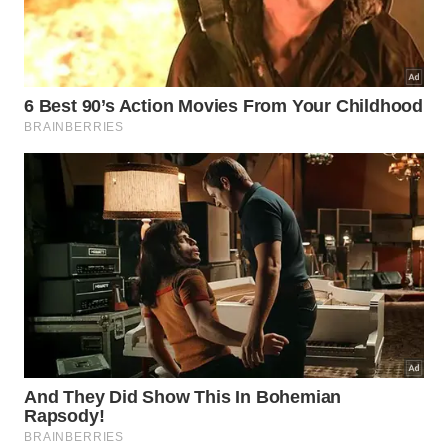
O cansaço crônico diminui de forma perceptível
quando paramos de lutar contra os eventos
inevitáveis do destino. Desenvolver esse valioso
mecanismo de defesa
nos ajuda a enfrentar
qualquer adversidade complexa com mais clareza,
paciência e
sabedoria prática
.
Os principais ganhos colhidos através desse hábito
milenar incluem os seguintes pontos:
Aumento significativo da produtividade diária;
Melhoria nos relacionamentos interpessoais;
Maior resiliência diante de crises severas.