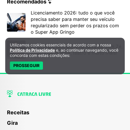
Recomendados
Licenciamento 2026: tudo o que você
precisa saber para manter seu veículo
regularizado sem perder os prazos com
o Super App Gringo
Utilizamos cookies essenciais de acordo com a nossa
Política de Privacidade e Cookies
6º DH Fest tem show na faixa de Tom Zé,
Política de Privacidade
e, ao continuar navegando, você
mostra de cinema, teatro e muito mais!
concorda com estas condições:
PROSSEGUIR
Receitas
Gira