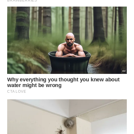
Como aplicar esse macete estoico
na prática?
A aplicação exige um policiamento mental severo
diante de cada contratempo inesperado que surge
na rotina. Sempre que uma crise surgir, você deve
se perguntar imediatamente se possui os meios
reais para exercer alguma
influência direta
ou
resolução imediata
.