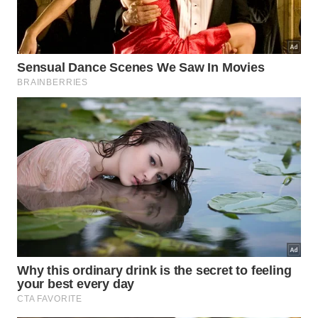
Kit da Mente Resiliente
Passos Fundamentais
Adote essas três práticas diárias para
transformar sua postura diante das
dificuldades:
Fazer uma pausa respiratória antes de
1
responder a qualquer provocação
externa;