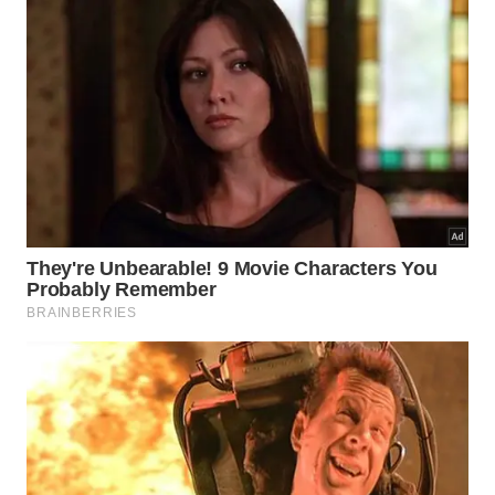
Mapear os problemas escrevendo o
2
que depende estritamente do seu
esforço;
Desvincular sua felicidade do
3
comportamento ou da aprovação de
terceiros.
Quais os benefícios de evitar a
frustração?
Ao parar de desperdiçar energia com o que foge do
seu controle, você ganha um foco extraordinário.
Essa mudança de mentalidade reduz drasticamente
as temidas
cobranças familiares
e profissionais,
abrindo espaço para um genuíno sentimento de
paz
interior
.