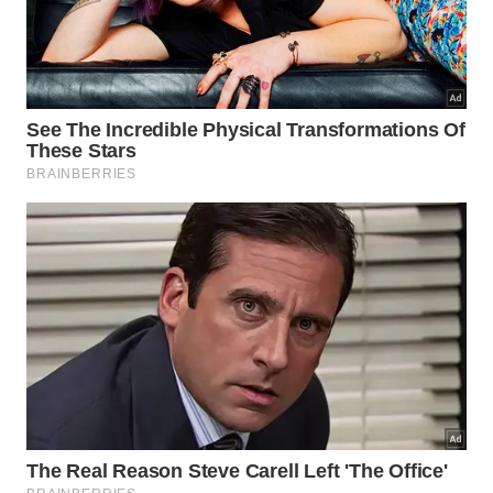
equilíbrio mental
diário.
Abaixo, um vídeo do
canal Brasil Escola Oficial no
YouTube
que aprofunda os pontos discutidos neste
tema: