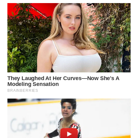
Aprender a distinguir o que está sob nosso controle é o
caminho para a paz mental. – Imagem gerada por IA
Como manter a calma diante do
inevitável?
A constância nesse exercício mental exige paciência
diária e muita compaixão com os próprios erros de
percurso. Lembre-se sempre de que mudar hábitos
antigos requer tempo, mas persistir na
dicotomia
antiga
transforma completamente nossa relação
com as
tretas pequenas
.
Ao adotar a filosofia como um escudo protetor, as
pressões externas perdem o poder de desestabilizar