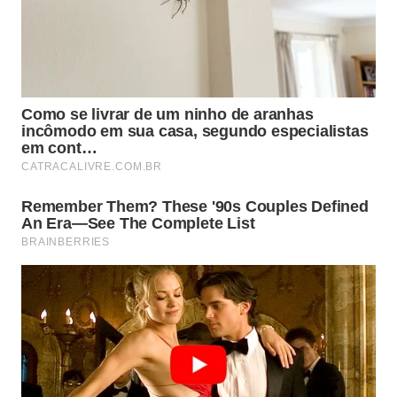
Caso a resposta seja negativa, a única atitude
inteligente é deixar a preocupação de lado sem
hesitar. Esse processo contínuo de triagem protege
sua mente contra a terrível
sobrecarga psicológica
,
cultivando uma bem-vinda e duradoura
estabilidade
emocional
.