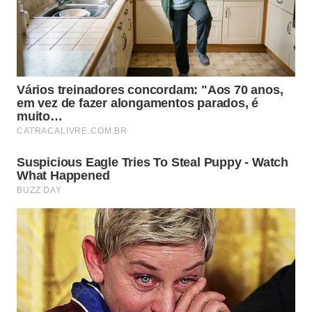
Enquanto certas reações biológicas parecem
imutáveis, o padrão comportamental pode ser
ativamente modificado através de um profundo
processo consciente de autoconhecimento bastante
prático.
O pensamento humanista de Erich Fromm ajuda a
compreender como as pressões sociais moldam a nossa
mente e nos paralisam diante da busca pela autonomia
individual. – Imagem gerada por IA