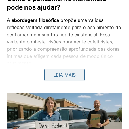
pode nos ajudar?
A
abordagem filosófica
propõe uma valiosa
reflexão voltada diretamente para o acolhimento do
ser humano em sua totalidade existencial. Essa
vertente contesta visões puramente coletivistas,
priorizando a compreensão aprofundada das dores
íntimas que afligem cada pessoa de modo único
atualmente.
LEIA MAIS
💡
Marxismo Humanista
O Olhar sobre o Indivíduo