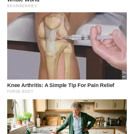
desta era.
Abaixo estão destacados os benefícios gerados por
essa nova abordagem analítica:
Estudo das aflições cotidianas sob um viés
humanitário.
Identificação correta dos fatores geradores de
estresse social.
Estímulo ao desenvolvimento integral da
autonomia da mente.
O que diferencia o caráter do nosso
temperamento?
A diferenciação teórica bem estruturada pela
caracterologia serve para iluminar nossos
processos adaptativos
diários frente à coletividade.