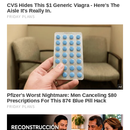
Como começar a bancar as próprias
decisões diárias?
Romper o ciclo do
conformismo social
exige uma
tomada de consciência firme sobre o nosso papel
no mundo. O primeiro passo envolve silenciar as
cobranças externas, passando a validar os anseios
individuais mais genuínos com dedicação constante
e coragem renovada.
Desenvolver uma postura autônoma nos liberta das
amarras emocionais que causam adoecimento
psicológico generalizado. Essa jornada de
autoconhecimento permite alcançar uma vivência
plena, focada essencialmente no resgate da
felicidade verdadeira
que engrandece a alma
humana continuamente nesta vida adulta complexa.