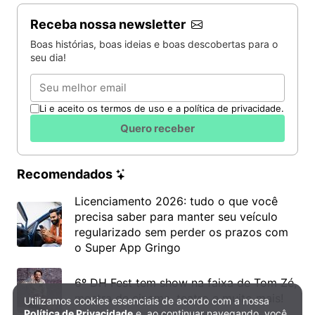
Receba nossa newsletter
Boas histórias, boas ideias e boas descobertas para o
seu dia!
Email
Li e aceito os termos de uso e a política de privacidade.
Quero receber
Recomendados
Licenciamento 2026: tudo o que você
precisa saber para manter seu veículo
regularizado sem perder os prazos com
o Super App Gringo
6º DH Fest tem show na faixa de Tom Zé,
mostra de cinema, teatro e muito mais!
Utilizamos cookies essenciais de acordo com a nossa
Política de Privacidade e Cookies
Política de Privacidade
e, ao continuar navegando, você