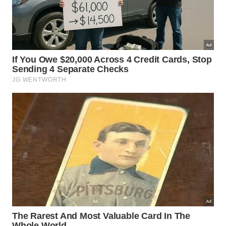
Diferente das análises puramente
macroeconômicas da época, Erich Fromm
trouxe o foco da pesquisa para o sofrimento
individual e a subjetividade humana.
Essa perspective inovadora permitiu
diagnosticar como as estruturas de
exploração e cobrança social repercutem
diretamente no adoecimento mental de
cada cidadão.
Ao integrar conceitos econômicos com elementos
fundamentais da
psicanálise clássica
, essa teoria
revela mecanismos ocultos de opressão mental.
Conseguimos assim enxergar o sofrimento sob uma
ótica integradora, facilitando o resgate necessário
do equilíbrio pessoal dentro do cotidiano acelerado