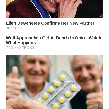
Essa importante divisão nos afasta de
determinismos vazios e abre caminhos sólidos para
a
transformação pessoal
legítima. Conseguimos
moldar atitudes diárias de forma independente,
assumindo a responsabilidade direta pelas nossas
escolhas sem buscar culpados externos pelos
fracassos temporários da jornada.
Dentre as principais características dessa estrutura
interna destacamos os pontos seguintes:
Compreensão clara das forças motivacionais
inconscientes.
Capacidade real de adaptação às demandas
sociais vigentes.
Superação definitiva de antigos hábitos nocivos
herdados.