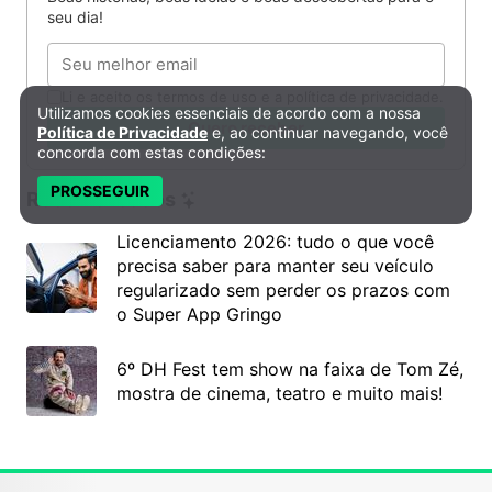
seu dia!
Email
Li e aceito os termos de uso e a política de privacidade.
Utilizamos cookies essenciais de acordo com a nossa
Política de Privacidade e Cookies
Quero receber
Política de Privacidade
e, ao continuar navegando, você
concorda com estas condições:
PROSSEGUIR
Recomendados
Licenciamento 2026: tudo o que você
precisa saber para manter seu veículo
regularizado sem perder os prazos com
o Super App Gringo
6º DH Fest tem show na faixa de Tom Zé,
mostra de cinema, teatro e muito mais!