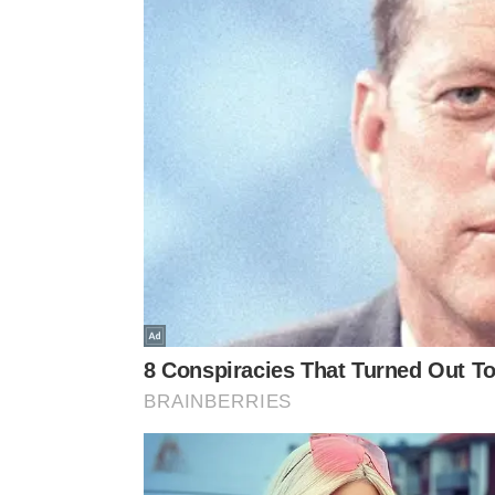
Isso significa cuidar da própria atitude, da forma
dia.
A serenidade aparece quando a mente entende 
não.