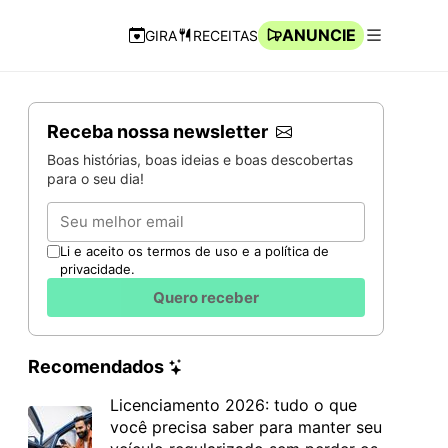
ANUNCIE
GIRA
RECEITAS
Navegação Rápida
Abrir men
Receba nossa newsletter
Boas histórias, boas ideias e boas descobertas
para o seu dia!
Email
Li e aceito os termos de uso e a política de
privacidade.
Quero receber
Recomendados
Licenciamento 2026: tudo o que
você precisa saber para manter seu