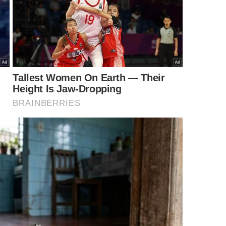
e tenta antecipar todos os cenários possíveis ao mesmo tempo.
Imagem gerada por inteligência artificial
idiano?
. Antes de entrar em espiral de preocupação, vale
 o que pertence ao campo da incerteza inevitável.