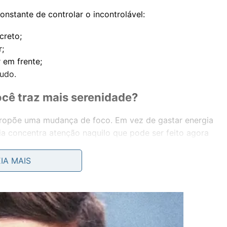
stante de controlar o incontrolável:
creto;
;
 em frente;
tudo.
ocê traz mais serenidade?
 propõe uma mudança de foco. Em vez de gastar energia
fia concentra atenção naquilo que pode ser feito agora
EIA MAIS