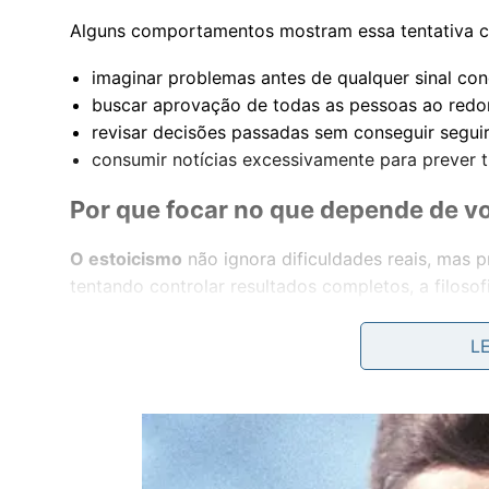
Alguns comportamentos mostram essa tentativa con
imaginar problemas antes de qualquer sinal con
buscar aprovação de todas as pessoas ao redor
revisar decisões passadas sem conseguir seguir
consumir notícias excessivamente para prever 
Por que focar no que depende de v
O estoicismo
não ignora dificuldades reais, mas
tentando controlar resultados completos, a filoso
com clareza e disciplina.
L