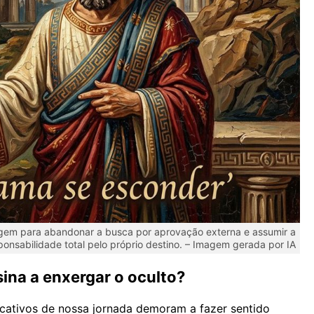
agem para abandonar a busca por aprovação externa e assumir a
ponsabilidade total pelo próprio destino. – Imagem gerada por IA
na a enxergar o oculto?
icativos de nossa jornada demoram a fazer sentido