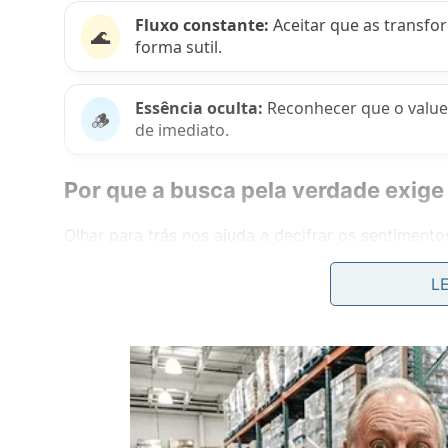
Fluxo constante:
Aceitar que as transf
🌊
forma sutil.
Essência oculta:
Reconhecer que o value
🪵
de imediato.
Por que a busca pela verdade exige 
Olhar para trás nos ajuda a decifrar os sentime
com situações que parecem incompreensíveis em 
L
silenciosa que a figura histórica de
Heráclito
emerg
ensinando que desvendar a realidade requer ded