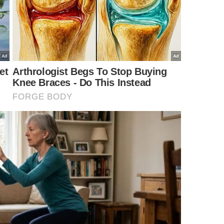
or revolucionou o entendimento humano ao propor que
enciais não estão visíveis aos olhos desatentos. Suas
al surge quando aprendemos a decifrar o enigma do
 cada
experiência
vivida diariamente.