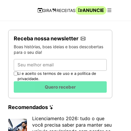
ANUNCIE
GIRA
RECEITAS
Navegação Rápida
Abrir men
Receba nossa newsletter
Boas histórias, boas ideias e boas descobertas
para o seu dia!
Email
Li e aceito os termos de uso e a política de
privacidade.
Quero receber
Recomendados
Licenciamento 2026: tudo o que
você precisa saber para manter seu