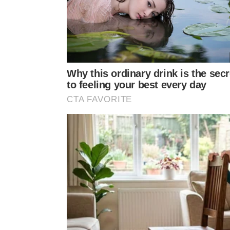
Nascido na célebre cidade de
Éfeso
, este pensad
as respostas para as nossas maiores dúvidas exist
meditações mostram que o amadurecimento pesso
tempo, encontrando valor real nas entrelinhas de