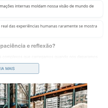
ormações internas moldam nossa visão de mundo de
 real das experiências humanas raramente se mostra
paciência e reflexão?
ntos complexos que carregamos quando nos deparamos
um primeiro momento. É nesse cenário de investigação
EIA MAIS
e como uma grande referência de sabedoria secular,
icação e um
olhar
apurado.