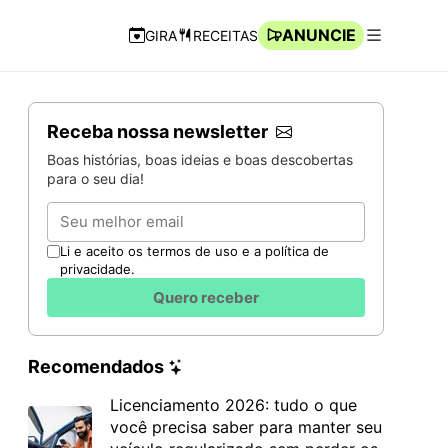
ANUNCIE
GIRA
RECEITAS
Navegação Rápida
Abrir men
Receba nossa newsletter
Boas histórias, boas ideias e boas descobertas
para o seu dia!
Email
Li e aceito os termos de uso e a política de
privacidade.
Quero receber
Recomendados
Licenciamento 2026: tudo o que
você precisa saber para manter seu