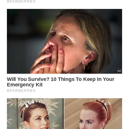
postura ativa perante as crises, sem espaço para
fraquezas ou hesitações. O profundo
estoicismo
romano
ensina que a dor é inevitável, mas o
sofrimento prolongado é uma escolha da mente
destreinada. Assumir a responsabilidade total pelas
suas próprias escolhas diárias fortalece o seu
autocontrole
perante as reviravoltas da vida
moderna.