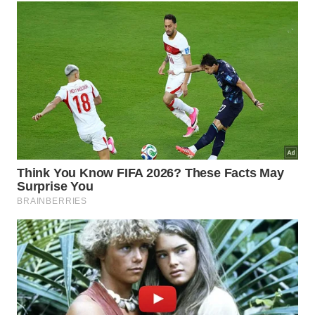
Essa força literária atravessou milênios para guiar
quem precisa encarar a realidade de frente, sem
filtros. O livro clássico conhecido mundialmente
como
Meditações
serve para estruturar seus
pensamentos quando o ambiente externo parece
desabar por completo. Focar no que realmente
importa expande o
alcance humano
de forma
prática, direta e totalmente eficaz estabelecendo os
pilares fundamentais.