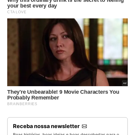
dificuldade
superada serve para pavimentar uma
trajetória reta de estabilidade emocional e foco
absoluto nos objetivos traçados. Os ensinamentos
do imperador expandem o
alcance humano
de
maneira totalmente impressionante através destas
valiosas regras diretas apresentadas a seguir.
Receba nossa newsletter
Boas histórias, boas ideias e boas descobertas para o