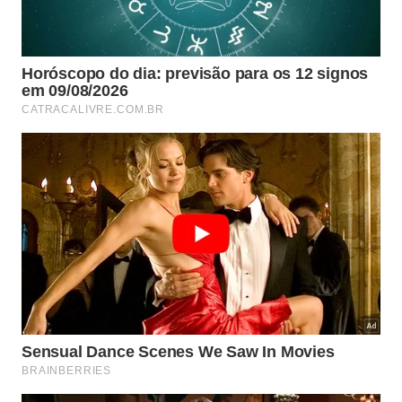
Como encontrar forças práticas nas
páginas do livro Meditações?
A leitura dessa obra clássica funciona como um
verdadeiro manual de sobrevivência psicológica
para os dias de hoje. Cada anotação deixada pelo
líder romano serve para lembrar que o
autocontrole
diante do caos é a nossa única defesa real. Ao
absorver essas reflexões profundas, você
desenvolve a resiliência indispensável para superar
qualquer tipo de
dificuldade
severa.