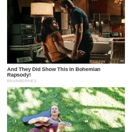
O diário do
🏛️
imperador
Escritos de resistência mental
As meditações não foram escritas para
publicação, mas como um registro pessoal
de força e clareza em momentos de
sofrimento extremo nas campanhas