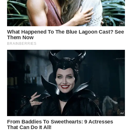
Compreender o tempo presente como o único
momento real sob o seu controle total.
Eliminar expectativas fantasiosas sobre a
bondade automática das outras pessoas do
convívio.
Transformar contratempos diários em exercícios
práticos para o fortalecimento da sua virtude.
Quais lições de autocontrole
podemos extrair desses
ensinamentos antigos?
Desenvolver resiliência na atualidade exige uma