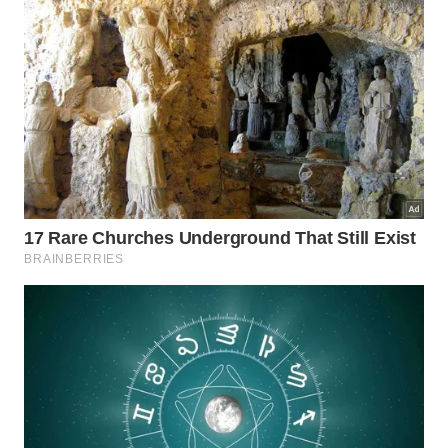
Para aprofundar sua força interior e compreender
como o imperador agia na prática, assista a esta
excelente análise filosófica produzida pelo
canal
NOVA ACRÓPOLE BRASIL do YouTube
: