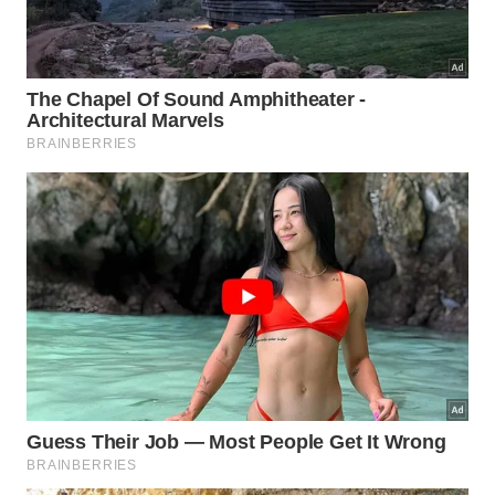
Enfrentar problemas exige abandonar as ilusões e
abraçar a realidade com firmeza disponível. Nada
do que acontece está fora do
alcance humano
ou é
impossível de ser superado com postura firme e
decidida. Esse entendimento altamente realista
blinda seus pensamentos diários, convertendo
qualquer sofrimento em oportunidade real de
evolução através dos ensinamentos do
estoicismo
romano
tradicional.