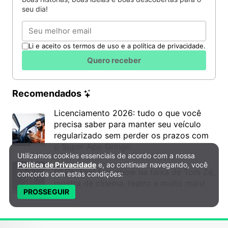
seu dia!
Dominar os impulsos da raiva canalizando essa
Email
energia para ações produtivas.
Aceitar a brevidade da vida para focar apenas
Li e aceito os termos de uso e a política de privacidade.
nas prioridades reais.
Quero receber
Praticar a honestidade total consigo mesmo
durante os momentos mais críticos.
Recomendados
Como aplicar a sabedoria de Marco
Licenciamento 2026: tudo o que você
Aurélio na sua jornada?
precisa saber para manter seu veículo
regularizado sem perder os prazos com
Abraçar a postura de um verdadeiro guerreiro
o Super App Gringo
Utilizamos cookies essenciais de acordo com a nossa
Política de Privacidade e Cookies
mental exige espaço contínuo e muita vigilância
Política de Privacidade
e, ao continuar navegando, você
sobre os pensamentos cotidianos. Estudar
6º DH Fest tem show na faixa de Tom Zé,
concorda com estas condições:
mostra de cinema, teatro e muito mais!
profundamente o
estoicismo romano
oferece um
PROSSEGUIR
escudo definitivo contra a ansiedade e o desespero
paralisante nos piores momentos. A
figura histórica
de
Marco Aurélio
serve
como prova de que é