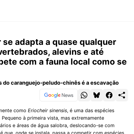
r se adapta a quase qualquer
vertebrados, alevins e até
pete com a fauna local como se
 do caranguejo-peludo-chinês é a escavação
camente como
Eriocheir sinensis
, é uma das espécies
 Pequeno à primeira vista, mas extremamente
tuários e áreas de água salobra, deslocando-se com
 é que, onde se instala, passa a competir com espécies