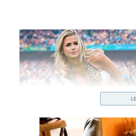
L
Além disso, sua dieta é bastante variada. Ele pode
orgânica e até espécies protegidas ou vulnerávei
oportunista aumenta sua vantagem sobre animais 