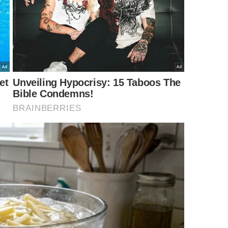
anguejo-peludo-chinês é a escavação. -
Imagem gerada por IA
os rios?
anguejo-peludo-chinês é a escavação. Ele cava
ue pode enfraquecer o solo e favorecer processos de
e transformar em prejuízo estrutural.