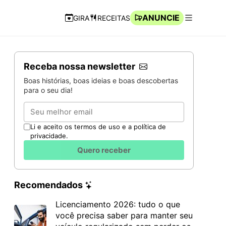
ANUNCIE
GIRA
RECEITAS
Navegação Rápida
Abrir men
Receba nossa newsletter
Boas histórias, boas ideias e boas descobertas
para o seu dia!
Email
Li e aceito os termos de uso e a política de
privacidade.
Quero receber
Recomendados
Licenciamento 2026: tudo o que
você precisa saber para manter seu