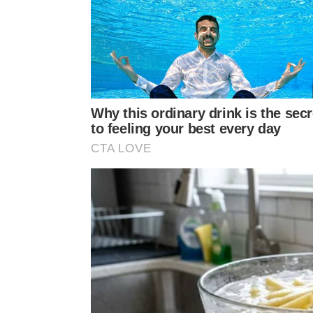
Um dos comportamentos mais preocupantes do car
Que danos ele causa nas margens d
Um dos comportamentos mais preocupantes do car
buracos em margens de rios, canais e diques, o q
erosão. Em áreas urbanas ou agrícolas, isso pode s