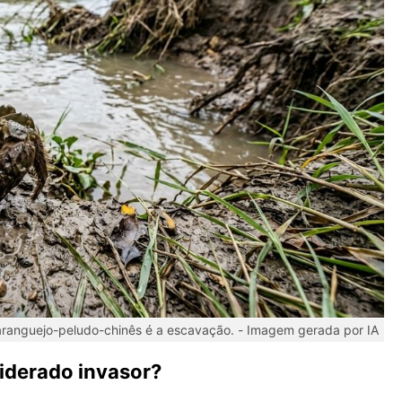
anguejo-peludo-chinês é a escavação. -
Imagem gerada por IA
iderado invasor?